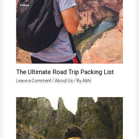
The Ultimate Road Trip Packing List
Leave a Comment
/
About Us
/ By
Abhi